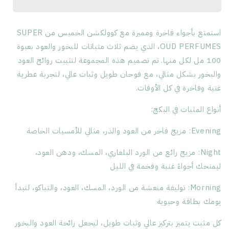
استمتع بأجواء فاخرة ومميزة مع كوولكشن الخميس من SUPER
OUD PERFUMES، الذي يضم ثلاث مثباتات للبخور والعود بعبوة
100 مل لكل منها. تم تصميم هذه المجموعة لتثبيت روائح العود
والبخور بشكل مثالي، مع فوحان طويل وثبات عالي، لتجربة عطرية
غنية وفاخرة في كل الأوقات.
أنواع المثبات في البكج:
Evening: مزيج فاخر من العود والذر، مثالي للأمسيات الخاصة
Night: مزيج رائع من الورد البلغاري، المسك، ودهن العود،
ليمنحك أجواءً غنية وفخمة في الليل
Morning: توليفة منعشة من الورد، المسك، العود، والتباكو، لتبدأ
يومك بطاقة وحيوية
كل مثبت يتميز بتركيز عالي وثبات طويل، ليجعل رائحة العود والبخور