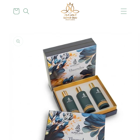
Skip to
content
Cart
Skip to
product
information