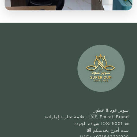
سوبر عود & عطور
🇦🇪 Emirati Brand - علامة تجارية إماراتية
📜 IOS: 9001 شهادة الجودة
ستة أفرع بخدمتكم 🏬
UAE : +971543222228