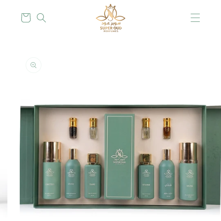
Skip to
content
Cart
Skip to
product
information