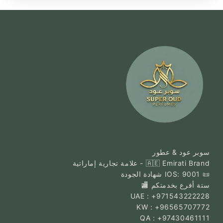
سوبر عود & عطور
🇦🇪 Emirati Brand - علامة تجارية إماراتية
📜 IOS: 9001 شهادة الجودة
ستة أفرع بخدمتكم 🏬
UAE : +971543222228
KW : +96565707772
QA : +97430461111