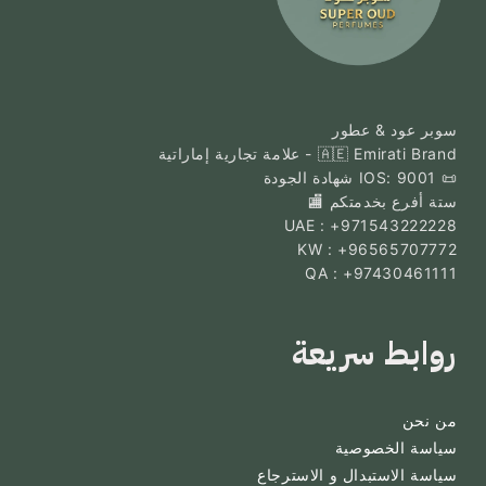
سوبر عود & عطور
🇦🇪 Emirati Brand - علامة تجارية إماراتية
📜 IOS: 9001 شهادة الجودة
ستة أفرع بخدمتكم 🏬
UAE : +971543222228
KW : +96565707772
QA : +97430461111
روابط سريعة
من نحن
سياسة الخصوصية
سياسة الاستبدال و الاسترجاع