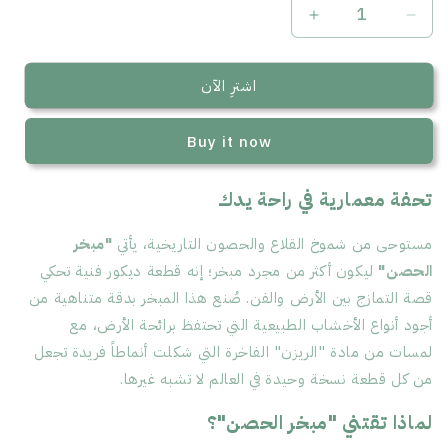
Increase
Decrease
quantity
quantity
for
for
اشترِ الآن
مبخر
مبخر
الحصن
الحصن
Buy it now
(
(
ذهبي
ذهبي
تحفة معمارية في راحة يدك
)
)
مستوحى من شموخ القلاع والحصون التاريخية، يأتي
"مبخر
الحصن"
ليكون أكثر من مجرد مبخر؛ إنه قطعة ديكور فنية تحكي
قصة التمازج بين الأرض والفن. صُنع هذا المبخر بدقة متناهية من
أجود أنواع الأخشاب الطبيعية التي تحتفظ برائحة الأرض، مع
لمسات من مادة "الريزن" الفاخرة التي شكلت أنماطاً فريدة تجعل
من كل قطعة نسخة وحيدة في العالم لا تشبه غيرها.
لماذا تقتني "مبخر الحصن"؟