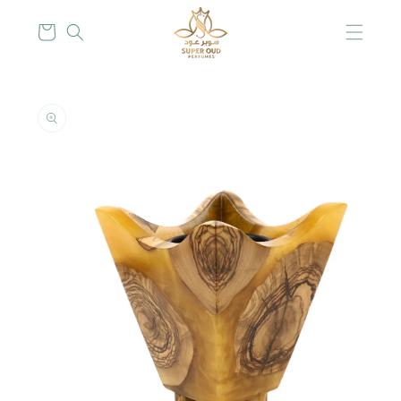
Skip to
content
Cart
Skip to
product
information