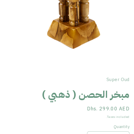
Open
media
1
Super Oud
in
مبخر الحصن ( ذهبي )
modal
Dhs. 299.00 AED
Regular
price
Taxes included.
Quantity
Quantity