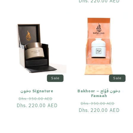
price
Dhs. 220.00 AED
price
Sale
Sale
دخون فَوّاح – Bakhoor
Signature دخون
Fawaah
Sale
Regular
Dhs. 350.00 AED
Sale
Regular
Dhs. 350.00 AED
price
Dhs. 220.00 AED
price
price
Dhs. 220.00 AED
price