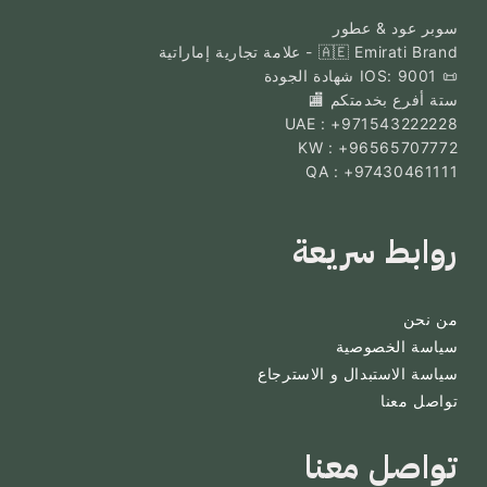
سوبر عود & عطور
🇦🇪 Emirati Brand - علامة تجارية إماراتية
📜 IOS: 9001 شهادة الجودة
ستة أفرع بخدمتكم 🏬
UAE : +971543222228
KW : +96565707772
QA : +97430461111
روابط سريعة
من نحن
سياسة الخصوصية
سياسة الاستبدال و الاسترجاع
تواصل معنا
تواصل معنا