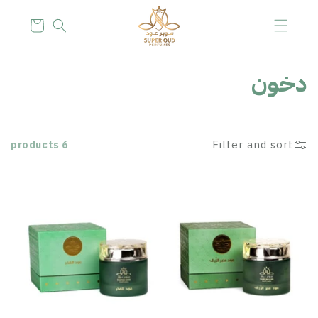
Skip to
content
Cart
C
دخون
o
l
Filter and sort
6 products
l
e
c
t
i